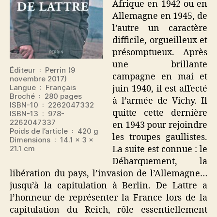
Afrique en 1942 ou en
Allemagne en 1945, de
l’autre un caractère
difficile, orgueilleux et
présomptueux. Après
une brillante
Éditeur ‏ : ‎ Perrin (9
campagne en mai et
novembre 2017)
Langue ‏ : ‎ Français
juin 1940, il est affecté
Broché ‏ : ‎ 280 pages
à l’armée de Vichy. Il
ISBN-10 ‏ : ‎ 2262047332
quitte cette dernière
ISBN-13 ‏ : ‎ 978-
2262047337
en 1943 pour rejoindre
Poids de l’article ‏ : ‎ 420 g
les troupes gaullistes.
Dimensions ‏ : ‎ 14.1 x 3 x
21.1 cm
La suite est connue : le
Débarquement, la
libération du pays, l’invasion de l’Allemagne…
jusqu’à la capitulation à Berlin. De Lattre a
l’honneur de représenter la France lors de la
capitulation du Reich, rôle essentiellement