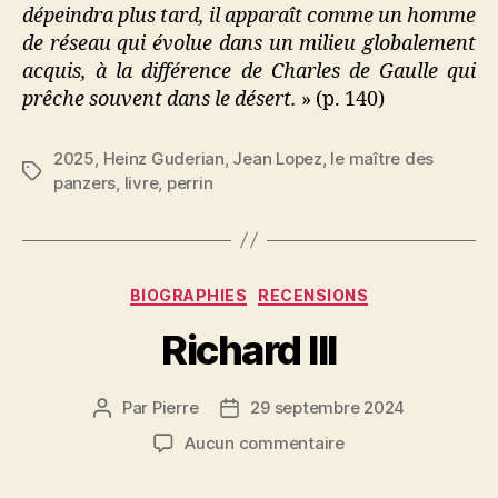
dépeindra plus tard, il apparaît comme un homme
de réseau qui évolue dans un milieu globalement
acquis, à la différence de Charles de Gaulle qui
prêche souvent dans le désert.
» (p. 140)
2025
,
Heinz Guderian
,
Jean Lopez
,
le maître des
Étiquettes
panzers
,
livre
,
perrin
Catégories
BIOGRAPHIES
RECENSIONS
Richard III
Par
Pierre
29 septembre 2024
Auteur
Date
de
de
sur
Aucun commentaire
l’article
l’article
Richard
III