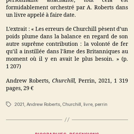
personnalité attachante, tout cela est
formidablement orchestré par A. Roberts dans
un livre appelé à faire date.
L’extrait : « Les erreurs de Churchill pèsent d’un
poids plume dans la balance en regard de son
autre suprême contribution : la volonté de fer
qu’il a instillée dans l’âme des Britanniques au
moment où il y en avait le plus besoin. » (p.
1 207)
Andrew Roberts,
Churchill,
Perrin, 2021, 1 319
pages, 29 €
2021
,
Andrew Roberts
,
Churchill
,
livre
,
perrin
Étiquettes
Catégories