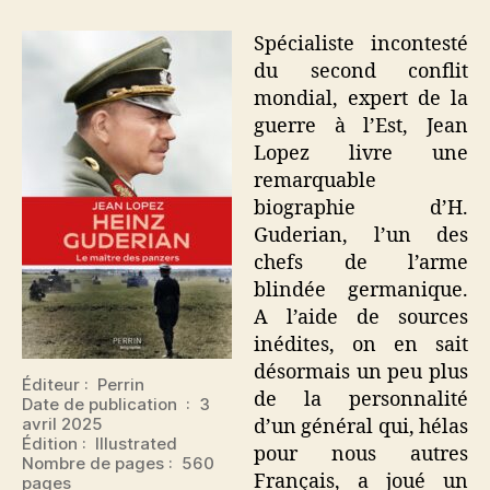
Guderian
:
Spécialiste incontesté
Le
du second conflit
maître
mondial, expert de la
des
guerre à l’Est, Jean
panzers
Lopez livre une
remarquable
biographie d’H.
Guderian, l’un des
chefs de l’arme
blindée germanique.
A l’aide de sources
inédites, on en sait
désormais un peu plus
Éditeur : ‎ Perrin
de la personnalité
Date de publication ‏ : ‎ 3
avril 2025
d’un général qui, hélas
Édition‏ : ‎ Illustrated
pour nous autres
Nombre de pages : ‎ 560
Français, a joué un
pages