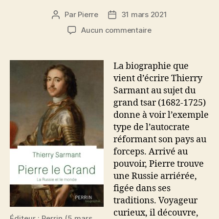
Par
Pierre
31 mars 2021
Auteur
Date
de
de
sur
Aucun commentaire
l’article
l’article
Pierre
le
Grand
La biographie que
vient d’écrire Thierry
Sarmant au sujet du
grand tsar (1682-1725)
donne à voir l’exemple
type de l’autocrate
réformant son pays au
forceps. Arrivé au
pouvoir, Pierre trouve
une Russie arriérée,
figée dans ses
traditions. Voyageur
curieux, il découvre,
Éditeur : Perrin (5 mars