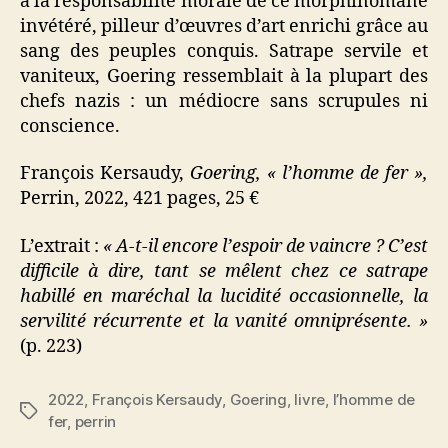
à la responsabilité morale de ce morphinomane
invétéré, pilleur d’œuvres d’art enrichi grâce au
sang des peuples conquis. Satrape servile et
vaniteux, Goering ressemblait à la plupart des
chefs nazis : un médiocre sans scrupules ni
conscience.
François Kersaudy,
Goering, « l’homme de fer »,
Perrin, 2022, 421 pages, 25 €
L’extrait :
« A-t-il encore l’espoir de vaincre ? C’est
difficile à dire, tant se mêlent chez ce satrape
habillé en maréchal la lucidité occasionnelle, la
servilité récurrente et la vanité omniprésente. »
(p. 223)
2022
,
François Kersaudy
,
Goering
,
livre
,
l’homme de
Étiquettes
fer
,
perrin