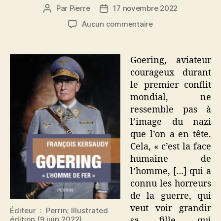
Par
Pierre
17 novembre 2022
Auteur
Date
de
de
sur
Aucun commentaire
l’article
l’article
Goering
Goering, aviateur
courageux durant
le premier conflit
mondial, ne
ressemble pas à
l’image du nazi
que l’on a en tête.
Cela, « c’est la face
humaine de
l’homme, […] qui a
connu les horreurs
de la guerre, qui
veut voir grandir
Éditeur ‏ : ‎ Perrin; Illustrated
édition (9 juin 2022)
sa fille, qui