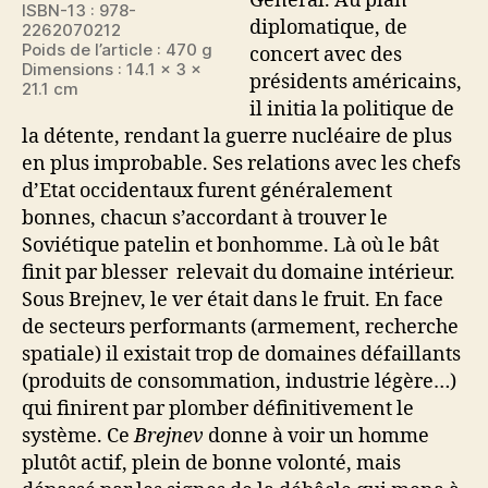
Général. Au plan
ISBN-13 : 978-
diplomatique, de
2262070212
Poids de l’article : 470 g
concert avec des
Dimensions : 14.1 x 3 x
présidents américains,
21.1 cm
il initia la politique de
la détente, rendant la guerre nucléaire de plus
en plus improbable. Ses relations avec les chefs
d’Etat occidentaux furent généralement
bonnes, chacun s’accordant à trouver le
Soviétique patelin et bonhomme. Là où le bât
finit par blesser relevait du domaine intérieur.
Sous Brejnev, le ver était dans le fruit. En face
de secteurs performants (armement, recherche
spatiale) il existait trop de domaines défaillants
(produits de consommation, industrie légère…)
qui finirent par plomber définitivement le
système. Ce
Brejnev
donne à voir un homme
plutôt actif, plein de bonne volonté, mais