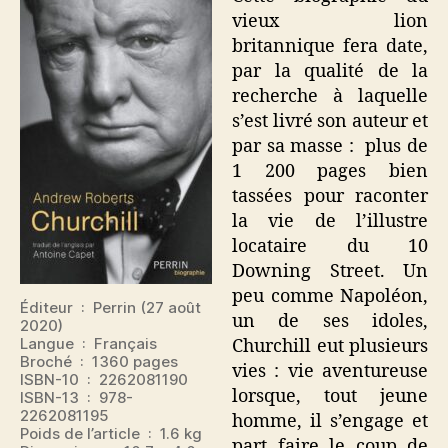
vieux lion
britannique fera date,
par la qualité de la
recherche à laquelle
s’est livré son auteur et
par sa masse : plus de
1 200 pages bien
tassées pour raconter
la vie de l’illustre
locataire du 10
Downing Street. Un
peu comme Napoléon,
Éditeur ‏ : ‎ Perrin (27 août
un de ses idoles,
2020)
Langue ‏ : ‎ Français
Churchill eut plusieurs
Broché ‏ : ‎ 1360 pages
vies : vie aventureuse
ISBN-10 ‏ : ‎ 2262081190
lorsque, tout jeune
ISBN-13 ‏ : ‎ 978-
2262081195
homme, il s’engage et
Poids de l’article ‏ : ‎ 1.6 kg
part faire le coup de