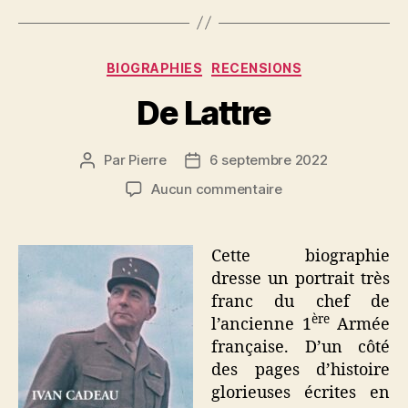
Catégories
BIOGRAPHIES
RECENSIONS
De Lattre
Par
Pierre
6 septembre 2022
Auteur
Date
de
de
sur
Aucun commentaire
l’article
l’article
De
Lattre
Cette biographie
dresse un portrait très
franc du chef de
ère
l’ancienne 1
Armée
française. D’un côté
des pages d’histoire
glorieuses écrites en