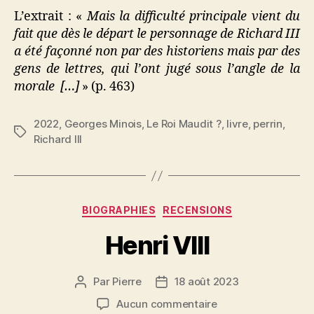
L’extrait : «
Mais la difficulté principale vient du
fait que dès le départ le personnage de Richard III
a été façonné non par des historiens mais par des
gens de lettres, qui l’ont jugé sous l’angle de la
morale […]
» (p. 463)
2022
,
Georges Minois
,
Le Roi Maudit ?
,
livre
,
perrin
,
Étiquettes
Richard III
Catégories
BIOGRAPHIES
RECENSIONS
Henri VIII
Par
Pierre
18 août 2023
Auteur
Date
de
de
sur
Aucun commentaire
l’article
l’article