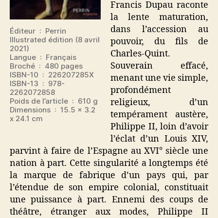
Francis Dupau raconte
la lente maturation,
dans l’accession au
Éditeur ‏ : ‎ Perrin
Illustrated édition (8 avril
pouvoir, du fils de
2021)
Charles-Quint.
Langue ‏ : ‎ Français
Souverain effacé,
Broché ‏ : ‎ 480 pages
ISBN-10 ‏ : ‎ 226207285X
menant une vie simple,
ISBN-13 ‏ : ‎ 978-
profondément
2262072858
Poids de l’article ‏ : ‎ 610 g
religieux, d’un
Dimensions ‏ : ‎ 15.5 x 3.2
tempérament austère,
x 24.1 cm
Philippe II, loin d’avoir
l’éclat d’un Louis XIV,
parvint à faire de l’Espagne au XVI° siècle une
nation à part. Cette singularité a longtemps été
la marque de fabrique d’un pays qui, par
l’étendue de son empire colonial, constituait
une puissance à part. Ennemi des coups de
théâtre, étranger aux modes, Philippe II