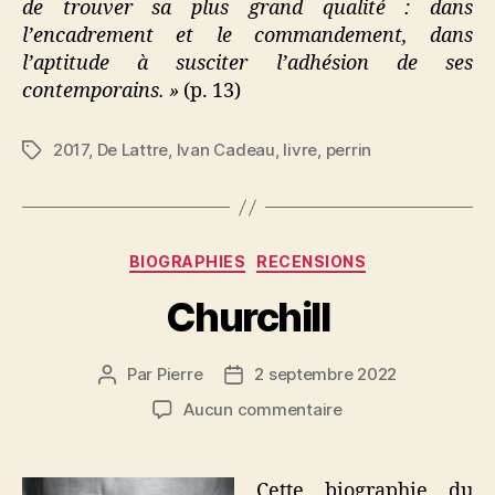
de trouver sa plus grand qualité : dans
l’encadrement et le commandement, dans
l’aptitude à susciter l’adhésion de ses
contemporains. »
(p. 13)
2017
,
De Lattre
,
Ivan Cadeau
,
livre
,
perrin
Étiquettes
Catégories
BIOGRAPHIES
RECENSIONS
Churchill
Par
Pierre
2 septembre 2022
Auteur
Date
de
de
sur
Aucun commentaire
l’article
l’article
Churchill
Cette biographie du