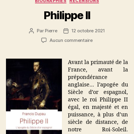
BIOGRAPHIES
RECENSIONS
Philippe II
Par
Pierre
12 octobre 2021
Auteur
Date
de
de
sur
Aucun commentaire
l’article
l’article
Philippe
II
Avant la primauté de la
France, avant la
prépondérance
anglaise… l’apogée du
Siècle d’or espagnol,
avec le roi Philippe II
égal, en majesté et en
puissance, à plus d’un
siècle de distance, de
notre Roi-Soleil.