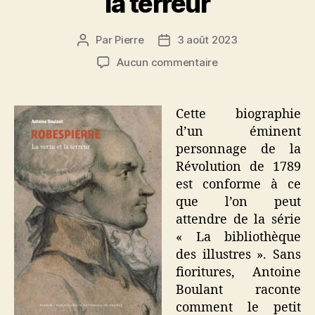
la terreur
Par
Pierre
3 août 2023
Auteur
Date
de
de
sur
Aucun commentaire
l’article
l’article
Robespierre,
la
vertu
Cette biographie
et
d’un éminent
la
personnage de la
terreur
Révolution de 1789
est conforme à ce
que l’on peut
attendre de la série
« La bibliothèque
des illustres ». Sans
fioritures, Antoine
Boulant raconte
comment le petit