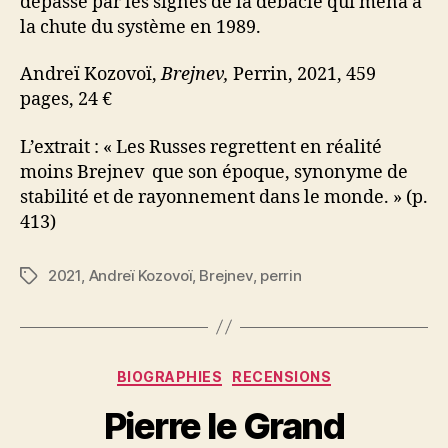
dépassé par les signes de la débâcle qui mena à
la chute du système en 1989.
Andreï Kozovoï,
Brejnev,
Perrin, 2021, 459
pages, 24 €
L’extrait : « Les Russes regrettent en réalité
moins Brejnev que son époque, synonyme de
stabilité et de rayonnement dans le monde. » (p.
413)
2021
,
Andreï Kozovoï
,
Brejnev
,
perrin
Étiquettes
Catégories
BIOGRAPHIES
RECENSIONS
Pierre le Grand