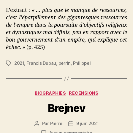
L’extrait :
« … plus que le manque de ressources,
c’est l’éparpillement des gigantesques ressources
de l’empire dans la poursuite d’objectifs religieux
et dynastiques mal définis, peu en rapport avec le
bon gouvernement d’un empire, qui explique cet
échec. »
(p. 425)
2021
,
Francis Dupau
,
perrin
,
Philippe II
Étiquettes
Catégories
BIOGRAPHIES
RECENSIONS
Brejnev
Par
Pierre
9 juin 2021
Auteur
Date
de
de
sur
Aucun commentaire