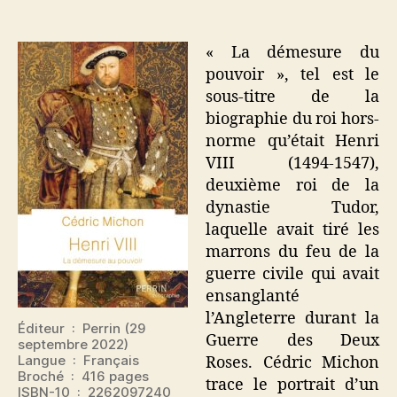
Henri
VIII
« La démesure du
pouvoir », tel est le
sous-titre de la
biographie du roi hors-
norme qu’était Henri
VIII (1494-1547),
deuxième roi de la
dynastie Tudor,
laquelle avait tiré les
marrons du feu de la
guerre civile qui avait
ensanglanté
l’Angleterre durant la
Éditeur ‏ : ‎ Perrin (29
Guerre des Deux
septembre 2022)
Langue ‏ : ‎ Français
Roses. Cédric Michon
Broché ‏ : ‎ 416 pages
trace le portrait d’un
ISBN-10 ‏ : ‎ 2262097240