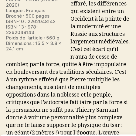
effaré, les différences
2020)
Langue : Français
qui existent entre un
Broché : 500 pages
Occident à la pointe de
ISBN-10 : 2262048142
la modernité et une
ISBN-13 : 978-
2262048143
Russie aux structures
Poids de l’article : 560 g
largement médiévales.
Dimensions : 15.5 x 3.8 x
24.1 cm
C’est cet écart qu’il
n’aura de cesse de
combler, par la force, quitte à être impopulaire
en bouleversant des traditions séculaires. C’est
à un rythme effréné que Pierre multiplie les
changements, suscitant de multiples
oppositions dans la noblesse et le peuple,
critiques que l’autocrate fait taire par la force si
la persuasion ne suffit pas. Thierry Sarmant
donne à voir une personnalité plus complexe
que ne le laisse supposer le physique du tsar :
un géant (2 mètres !) pour l’époque. L’œuvre