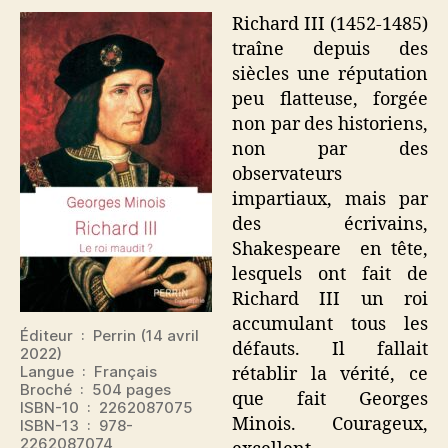
Richard III (1452-1485)
traîne depuis des
siècles une réputation
peu flatteuse, forgée
non par des historiens,
non par des
observateurs
impartiaux, mais par
des écrivains,
Shakespeare en tête,
lesquels ont fait de
Richard III un roi
accumulant tous les
Éditeur ‏ : ‎ Perrin (14 avril
défauts. Il fallait
2022)
Langue ‏ : ‎ Français
rétablir la vérité, ce
Broché ‏ : ‎ 504 pages
que fait Georges
ISBN-10 ‏ : ‎ 2262087075
Minois. Courageux,
ISBN-13 ‏ : ‎ 978-
2262087074