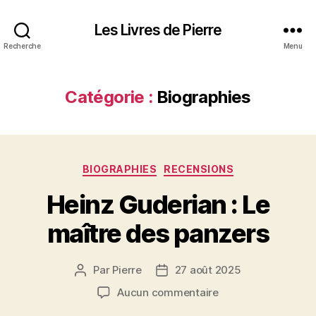
Les Livres de Pierre
Recherche
Menu
Catégorie :
Biographies
Catégories
BIOGRAPHIES
RECENSIONS
Heinz Guderian : Le
maître des panzers
Par
Pierre
27 août 2025
Auteur
Date
de
de
sur
Aucun commentaire
l’article
l’article
Heinz