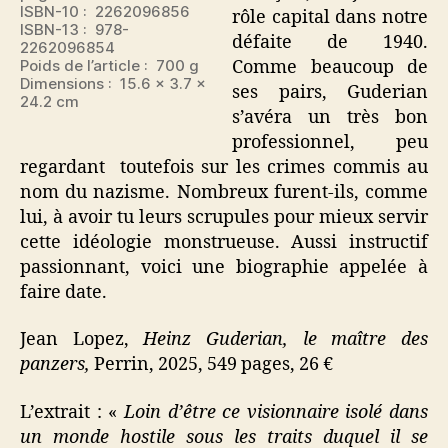
ISBN-10‏ : ‎ 2262096856
rôle capital dans notre
ISBN-13 : ‎ 978-
défaite de 1940.
2262096854
Poids de l’article : ‎ 700 g
Comme beaucoup de
Dimensions : ‎ 15.6 x 3.7 x
ses pairs, Guderian
24.2 cm
s’avéra un très bon
professionnel, peu
regardant toutefois sur les crimes commis au
nom du nazisme. Nombreux furent-ils, comme
lui, à avoir tu leurs scrupules pour mieux servir
cette idéologie monstrueuse. Aussi instructif
passionnant, voici une biographie appelée à
faire date.
Jean Lopez,
Heinz Guderian, le maître des
panzers,
Perrin, 2025, 549 pages, 26 €
L’extrait : «
Loin d’être ce visionnaire isolé dans
un monde hostile sous les traits duquel il se