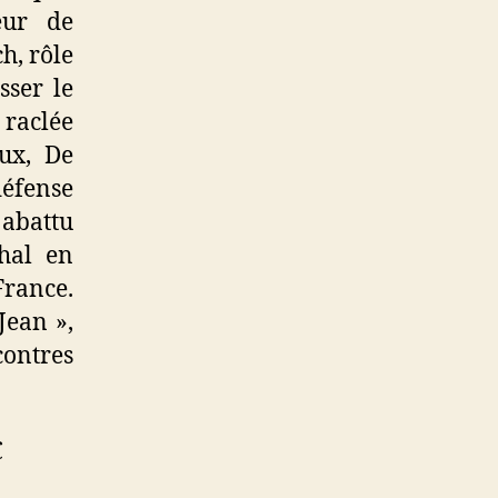
eur de
h, rôle
sser le
 raclée
ux, De
défense
 abattu
chal en
France.
Jean »,
ontres
€