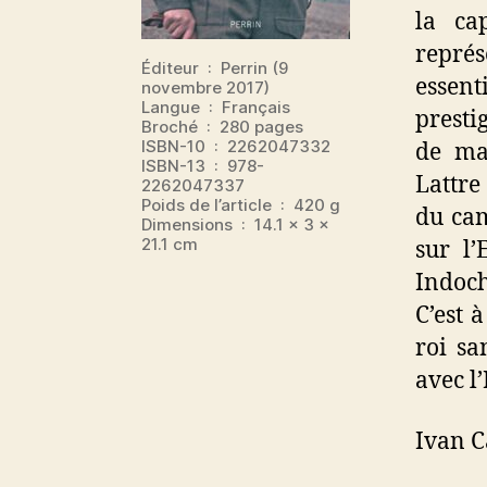
la ca
représ
Éditeur ‏ : ‎ Perrin (9
essent
novembre 2017)
Langue ‏ : ‎ Français
presti
Broché ‏ : ‎ 280 pages
ISBN-10 ‏ : ‎ 2262047332
de ma
ISBN-13 ‏ : ‎ 978-
Lattre
2262047337
Poids de l’article ‏ : ‎ 420 g
du cam
Dimensions ‏ : ‎ 14.1 x 3 x
21.1 cm
sur l’
Indoch
C’est 
roi s
avec l’
Ivan 