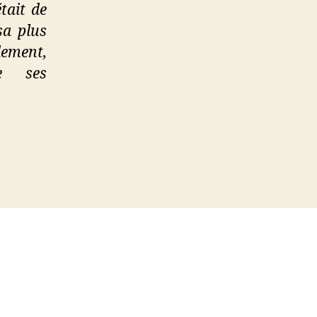
tait de
sa plus
dement,
de ses