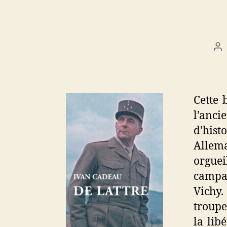
Au
d
l’a
Cette 
l’anci
d’hist
Allema
orgue
campag
Vichy.
troupe
la lib