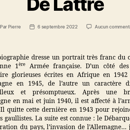
De Lattre
Par
Pierre
6 septembre 2022
Aucun comment
teur
Date
e
de
rticle
l’article
biographie dresse un portrait très franc du 
ère
enne 1
Armée française. D’un côté des
oire glorieuses écrites en Afrique en 194
gne en 1945, de l’autre un caractère dif
illeux et présomptueux. Après une bri
ne en mai et juin 1940, il est affecté à l’a
 Il quitte cette dernière en 1943 pour rejoin
s gaullistes. La suite est connue : le Débarq
ération du pays, l’invasion de l’Allemagne… 