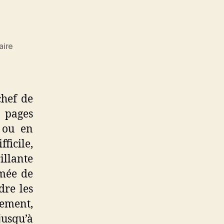
sur
aire
De
Lattre
chef de
 pages
2 ou en
ficile,
llante
rmée de
dre les
uement,
jusqu’à