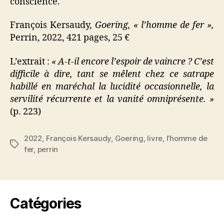
conscience.
François Kersaudy,
Goering, « l’homme de fer »,
Perrin, 2022, 421 pages, 25 €
L’extrait :
« A-t-il encore l’espoir de vaincre ? C’est
difficile à dire, tant se mêlent chez ce satrape
habillé en maréchal la lucidité occasionnelle, la
servilité récurrente et la vanité omniprésente. »
(p. 223)
2022
,
François Kersaudy
,
Goering
,
livre
,
l’homme de
Étiquettes
fer
,
perrin
Catégories