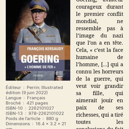
courageux durant
le premier conflit
mondial, ne
ressemble pas à
l’image du nazi
que l’on a en tête.
Cela, « c’est la face
humaine de
l’homme, […] qui a
connu les horreurs
de la guerre, qui
veut voir grandir
Éditeur ‏ : ‎ Perrin; Illustrated
édition (9 juin 2022)
sa fille, qui
Langue ‏ : ‎ Français
aimerait jouir en
Broché ‏ : ‎ 421 pages
paix de ses
ISBN-10 ‏ : ‎ 2262101027
ISBN-13 ‏ : ‎ 978-2262101022
richesses, qui a tiré
Poids de l’article ‏ : ‎ 880 g
toutes les
Dimensions ‏ : ‎ 16.4 x 3.2 x 21
cm