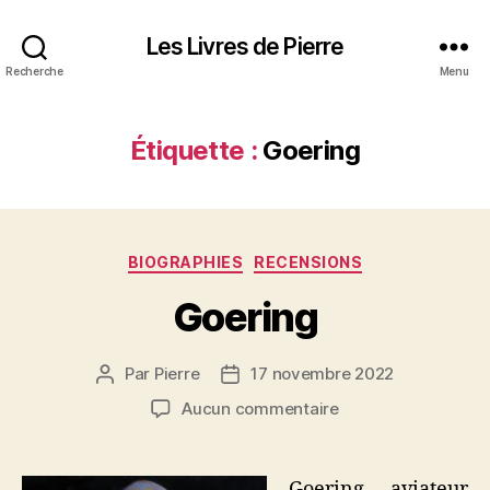
Les Livres de Pierre
Recherche
Menu
Étiquette :
Goering
Catégories
BIOGRAPHIES
RECENSIONS
Goering
Par
Pierre
17 novembre 2022
Auteur
Date
de
de
sur
Aucun commentaire
l’article
l’article
Goering
Goering, aviateur