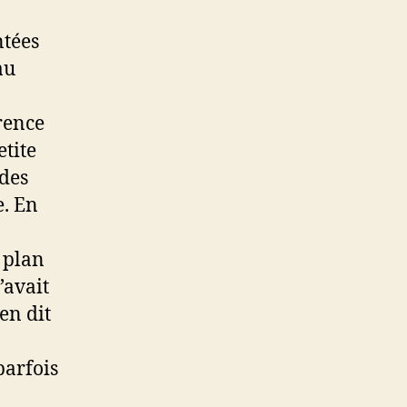
ntées
au
rence
tite
 des
e. En
 plan
’avait
en dit
parfois