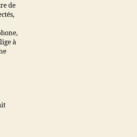
bre de
ctés,
phone,
lige à
Une
it