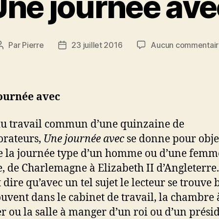
Une journée ave
Par
Pierre
23 juillet 2016
Aucun commentai
Auteur
Date
de
de
l’article
l’article
ournée avec
du travail commun d’une quinzaine de
orateurs,
Une journée avec
se donne pour obje
e la journée type d’un homme ou d’une femm
re, de Charlemagne à Elizabeth II d’Angleterre.
 dire qu’avec un tel sujet le lecteur se trouve 
ouvent dans le cabinet de travail, la chambre 
r ou la salle à manger d’un roi ou d’un prési