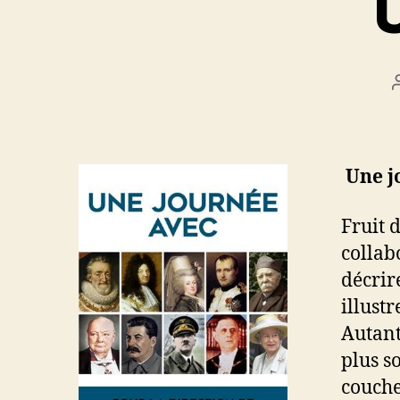
Une j
Fruit 
collab
décrir
illust
Autant
plus s
couche