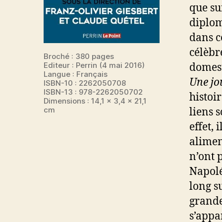
que su
diplom
dans c
célèbr
Broché : 380 pages
Editeur : Perrin (4 mai 2016)
domest
Langue : Français
Une jo
ISBN-10 : 2262050708
ISBN-13 : 978-2262050702
histoir
Dimensions : 14,1 x 3,4 x 21,1
cm
liens 
effet, 
alimen
n’ont 
Napolé
long s
grandes
s’appa