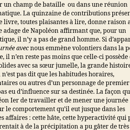
r un champ de bataille ou dans une réunion
atique. La quinzaine de contributions prése
e livre, toutes plaisantes à lire, donne raison 
e adage de Napoléon affirmant que, pour un
ique, il n’y a pas de grand homme. Si d’appa
urnée avec
nous emmène volontiers dans la pe
e, il n’en reste pas moins que celle-ci possède
solides avec sa sœur jumelle, la grande histoir
il n’est pas dit que les habitudes horaires,
taires ou autres d’un personnage de premier
pas eu d’influence sur sa destinée. La façon qu
on Ier de travailler et de mener une journée 
ur le comportement qu’il eut jusque dans les
 affaires : cette hâte, cette hyperactivité qui 
rentait à de la précipitation a pu gâter de très