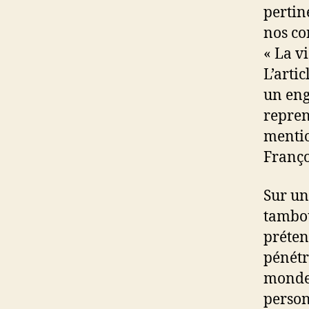
pertin
nos co
« La v
L’arti
un eng
repren
mentio
Franço
Sur un
tambou
préten
pénétr
monde, 
person