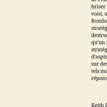
briser 
vont, 
Bombar
stratég
destru
qu’un 
straté
d’aspi
sur des
tels m
répons
Keith