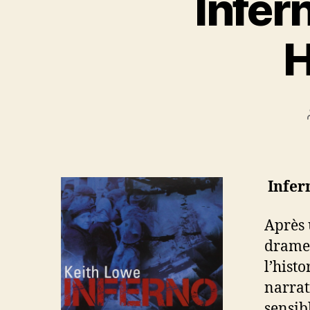
Infer
H
Infer
Après
drames
l’hist
narrat
sensib