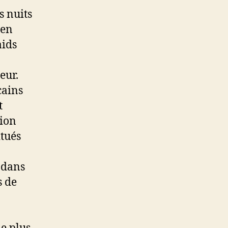
s nuits
 en
aids
eur.
cains
t
tion
itués
 dans
s de