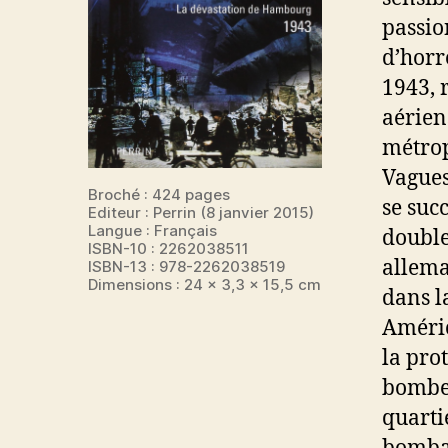
passion
d’horr
1943, r
aérien
métrop
Vagues
Broché : 424 pages
se suc
Editeur : Perrin (8 janvier 2015)
Langue : Français
double
ISBN-10 : 2262038511
allema
ISBN-13 : 978-2262038519
Dimensions : 24 x 3,3 x 15,5 cm
dans l
Améric
la prot
bombes
quarti