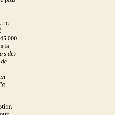
le plus
. En
é
 45 000
s la
urs des
 de
cun
’a
stion
pour