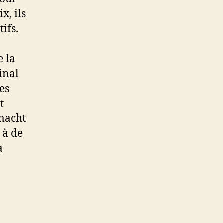
x, ils
ifs.
e la
inal
es
t
rmacht
r à de
a