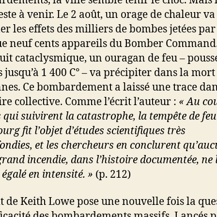
dements, la ville semble tenir le choc. Mais 
este à venir. Le 2 août, un orage de chaleur va
er les effets des milliers de bombes jetées par
e neuf cents appareils du Bomber Command
nuit cataclysmique, un ouragan de feu – pouss
s jusqu’à 1 400 C° – va précipiter dans la mort
nes. Ce bombardement a laissé une trace dan
e collective. Comme l’écrit l’auteur :
« Au co
 qui suivirent la catastrophe, la tempête de feu
g fit l’objet d’études scientifiques très
ondies, et les chercheurs en conclurent qu’au
grand incendie, dans l’histoire documentée, ne l
égalé en intensité. »
(p. 212)
it de Keith Lowe pose une nouvelle fois la que
fficacité des bombardements massifs. Lancés 