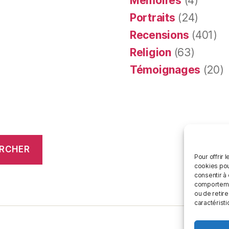
Mémoires
(4)
Portraits
(24)
Recensions
(401)
Religion
(63)
Témoignages
(20)
RCHER
Pour offrir 
cookies pou
consentir à
comportement
ou de retire
caractéristi