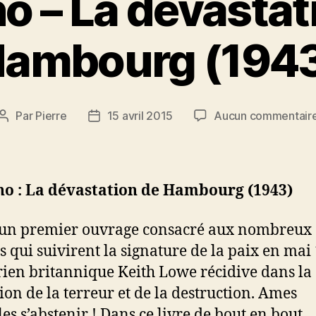
no – La dévastat
ambourg (194
Par
Pierre
15 avril 2015
Aucun commentair
Auteur
Date
de
de
l’article
l’article
no : La dévastation de Hambourg (1943)
 un premier ouvrage consacré aux nombreux
 qui suivirent la signature de la paix en mai
orien britannique Keith Lowe récidive dans la
ion de la terreur et de la destruction. Ames
les s’abstenir ! Dans ce livre de bout en bout