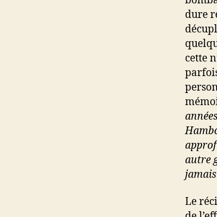
bombar
dure r
décupl
quelqu
cette 
parfoi
person
mémoir
années
Hambour
approf
autre 
jamais 
Le réc
de l’e