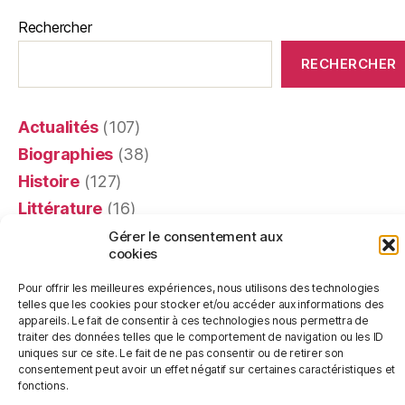
Rechercher
RECHERCHER
Actualités
(107)
Biographies
(38)
Histoire
(127)
Littérature
(16)
Mémoires
(4)
Gérer le consentement aux
cookies
Portraits
(24)
Recensions
(401)
Pour offrir les meilleures expériences, nous utilisons des technologies
telles que les cookies pour stocker et/ou accéder aux informations des
Religion
(63)
appareils. Le fait de consentir à ces technologies nous permettra de
traiter des données telles que le comportement de navigation ou les ID
Témoignages
(20)
uniques sur ce site. Le fait de ne pas consentir ou de retirer son
consentement peut avoir un effet négatif sur certaines caractéristiques et
fonctions.