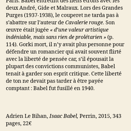
Paris. Babel entretint des liens étroits avec les
deux André, Gide et Malraux. Lors des Grandes
Purges (1937-1938), le couperet ne tarda pas à
s’abattre sur l’auteur de
Cavalerie rouge.
Son
œuvre était jugée
« d’une valeur artistique
indéniable, mais sans rien de prolétarien »
(p.
114). Gorki mort, il n’y avait plus personne pour
défendre un romancier qui avait souvent flirté
avec la liberté de pensée car, s’il épousait la
plupart des convictions communistes, Babel
tenait à garder son esprit critique. Cette liberté
de ton ne devait pas tarder à être payée
comptant : Babel fut fusillé en 1940.
Adrien Le Bihan,
Isaac Babel,
Perrin, 2015, 343
pages, 22€