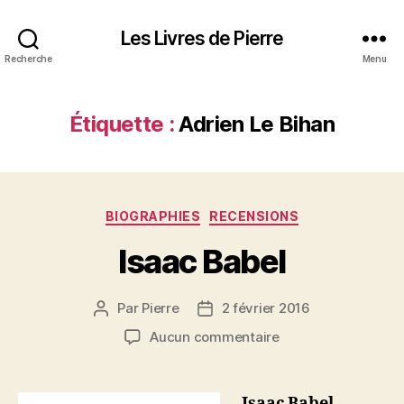
Les Livres de Pierre
Recherche
Menu
Étiquette :
Adrien Le Bihan
Catégories
BIOGRAPHIES
RECENSIONS
Isaac Babel
Par
Pierre
2 février 2016
Auteur
Date
de
de
sur
Aucun commentaire
l’article
l’article
Isaac
Babel
Isaac Babel