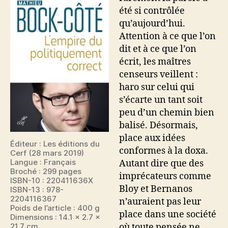
été si contrôlée
qu’aujourd’hui.
Attention à ce que l’on
dit et à ce que l’on
écrit, les maîtres
censeurs veillent :
haro sur celui qui
s’écarte un tant soit
peu d’un chemin bien
balisé. Désormais,
place aux idées
Éditeur : Les éditions du
conformes à la doxa.
Cerf (28 mars 2019)
Langue : Français
Autant dire que des
Broché : 299 pages
imprécateurs comme
ISBN-10 : 220411636X
Bloy et Bernanos
ISBN-13 : 978-
2204116367
n’auraient pas leur
Poids de l’article : 400 g
place dans une société
Dimensions : 14.1 x 2.7 x
21.7 cm
où toute pensée ne