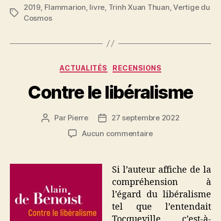
2019
,
Flammarion
,
livre
,
Trinh Xuan Thuan
,
Vertige du
Étiquettes
Cosmos
Catégories
ACTUALITÉS
RECENSIONS
Contre le libéralisme
Par
Pierre
27 septembre 2022
Auteur
Date
de
de
sur
Aucun commentaire
l’article
l’article
Contre
le
libéralisme
Si l’auteur affiche de la
compréhension à
l’égard du libéralisme
tel que l’entendait
Tocqueville, c’est-à-