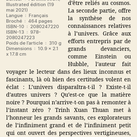
d’être reliés au cosmos.
Illustrated édition (19
mai 2021)
La seconde partie, offre
Langue ‏ : ‎ Français
la synthèse de nos
Broché ‏ : ‎ 464 pages
connaissances relatives
ISBN-10 ‏ : ‎ 2080247220
ISBN-13 ‏ : ‎ 978-
à l’univers. Grâce aux
2080247223
efforts entrepris par de
Poids de l’article ‏ : ‎ 310 g
Dimensions ‏ : ‎ 10.9 x 2.1
grands devanciers,
x 17.8 cm
comme Einstein ou
Hubble, l’auteur fait
voyager le lecteur dans des lieux inconnus et
fascinants, là où bien des certitudes volent en
éclat : L’univers disparaîtra-t-il ? Existe-t-il
d’autres univers ? Qu’est-ce que la matière
noire ? Pourquoi n’arrive-t-on pas à remonter à
l’instant zéro ? Trinh Xuan Thuan met à
l’honneur les grands savants, ces explorateurs
de l’infiniment grand et de l’infiniment petit
qui ont ouvert des perspectives vertigineuses,