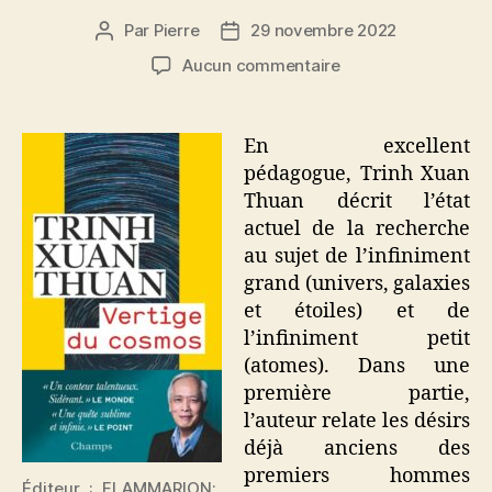
Par
Pierre
29 novembre 2022
Auteur
Date
de
de
sur
Aucun commentaire
l’article
l’article
Vertige
du
cosmos
En excellent
pédagogue, Trinh Xuan
Thuan décrit l’état
actuel de la recherche
au sujet de l’infiniment
grand (univers, galaxies
et étoiles) et de
l’infiniment petit
(atomes). Dans une
première partie,
l’auteur relate les désirs
déjà anciens des
premiers hommes
Éditeur ‏ : ‎ FLAMMARION;