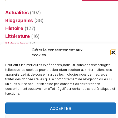
Actualités
(107)
Biographies
(38)
Histoire
(127)
Littérature
(16)
Mémoires
(4)
Gérer le consentement aux
Portraits
(24)
cookies
Recensions
(401)
Pour offrir les meilleures expériences, nous utilisons des technologies
Religion
(63)
telles que les cookies pour stocker et/ou accéder aux informations des
appareils. Le fait de consentir à ces technologies nous permettra de
Témoignages
(20)
traiter des données telles que le comportement de navigation ou les ID
uniques sur ce site. Le fait de ne pas consentir ou de retirer son
consentement peut avoir un effet négatif sur certaines caractéristiques et
fonctions.
© 2026
Les Livres de Pierre
Haut
↑
ACCEPTER