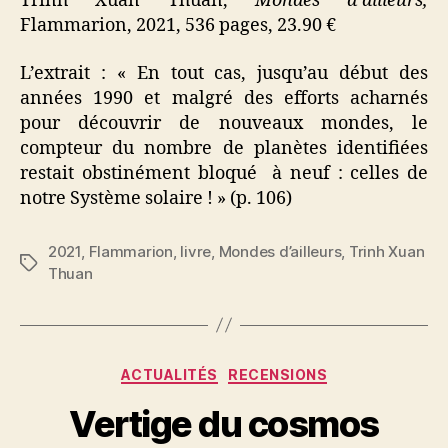
Trinh Xuan Thuan,
Mondes d’ailleurs,
Flammarion, 2021, 536 pages, 23.90 €
L’extrait : « En tout cas, jusqu’au début des
années 1990 et malgré des efforts acharnés
pour découvrir de nouveaux mondes, le
compteur du nombre de planètes identifiées
restait obstinément bloqué à neuf : celles de
notre Système solaire ! » (p. 106)
2021
,
Flammarion
,
livre
,
Mondes d’ailleurs
,
Trinh Xuan
Étiquettes
Thuan
Catégories
ACTUALITÉS
RECENSIONS
Vertige du cosmos