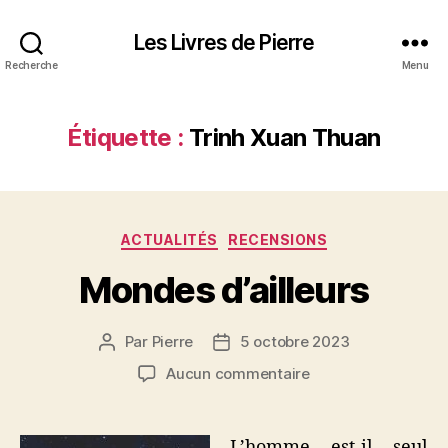
Les Livres de Pierre
Recherche
Menu
Étiquette :
Trinh Xuan Thuan
Catégories
ACTUALITÉS
RECENSIONS
Mondes d’ailleurs
Par
Pierre
5 octobre 2023
Auteur
Date
de
de
sur
Aucun commentaire
l’article
l’article
Mondes
d’ailleurs
L’homme est-il seul