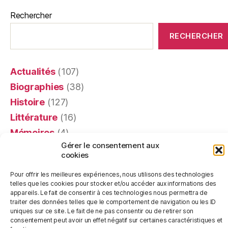
Rechercher
RECHERCHER
Actualités
(107)
Biographies
(38)
Histoire
(127)
Littérature
(16)
Mémoires
(4)
Gérer le consentement aux
Portraits
(24)
cookies
Recensions
(401)
Pour offrir les meilleures expériences, nous utilisons des technologies
Religion
(63)
telles que les cookies pour stocker et/ou accéder aux informations des
Témoignages
(20)
appareils. Le fait de consentir à ces technologies nous permettra de
traiter des données telles que le comportement de navigation ou les ID
uniques sur ce site. Le fait de ne pas consentir ou de retirer son
consentement peut avoir un effet négatif sur certaines caractéristiques et