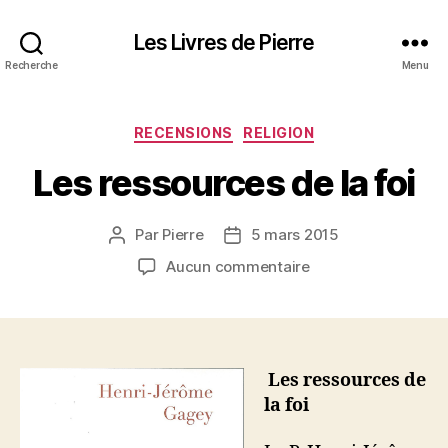
Les Livres de Pierre
Recherche
Menu
Catégories
RECENSIONS
RELIGION
Les ressources de la foi
Par
Pierre
5 mars 2015
Auteur
Date
de
de
sur
Aucun commentaire
l’article
l’article
Les
ressources
de
la
foi
Les ressources de
la foi