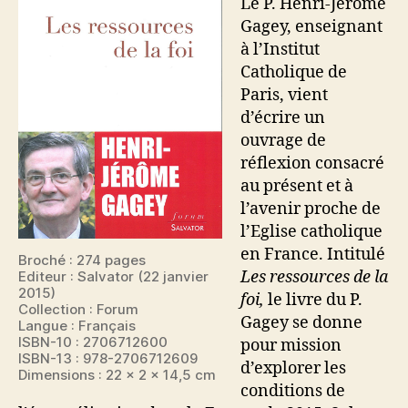
Le P. Henri-Jérôme
Gagey, enseignant
à l’Institut
Catholique de
Paris, vient
d’écrire un
ouvrage de
réflexion consacré
au présent et à
l’avenir proche de
l’Eglise catholique
en France. Intitulé
Broché : 274 pages
Les ressources de la
Editeur : Salvator (22 janvier
2015)
foi,
le livre du P.
Collection : Forum
Gagey se donne
Langue : Français
ISBN-10 : 2706712600
pour mission
ISBN-13 : 978-2706712609
d’explorer les
Dimensions : 22 x 2 x 14,5 cm
conditions de