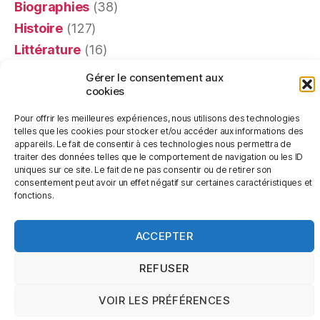
Biographies
(38)
Histoire
(127)
Littérature
(16)
Mémoires
(4)
Gérer le consentement aux
cookies
Portraits
(24)
Recensions
(401)
Pour offrir les meilleures expériences, nous utilisons des technologies
telles que les cookies pour stocker et/ou accéder aux informations des
Religion
(63)
appareils. Le fait de consentir à ces technologies nous permettra de
Témoignages
(20)
traiter des données telles que le comportement de navigation ou les ID
uniques sur ce site. Le fait de ne pas consentir ou de retirer son
consentement peut avoir un effet négatif sur certaines caractéristiques et
fonctions.
ACCEPTER
© 2026
Les Livres de Pierre
Haut
↑
REFUSER
VOIR LES PRÉFÉRENCES