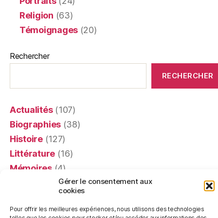
Portraits
(24)
Religion
(63)
Témoignages
(20)
Rechercher
RECHERCHER
Actualités
(107)
Biographies
(38)
Histoire
(127)
Littérature
(16)
Mémoires
(4)
Gérer le consentement aux
Portraits
(24)
cookies
Recensions
(401)
Pour offrir les meilleures expériences, nous utilisons des technologies
Religion
(63)
telles que les cookies pour stocker et/ou accéder aux informations des