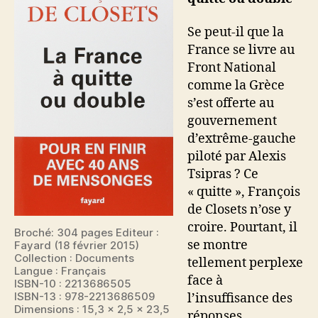
Se peut-il que la
France se livre au
Front National
comme la Grèce
s’est offerte au
gouvernement
d’extrême-gauche
piloté par Alexis
Tsipras ? Ce
« quitte », François
de Closets n’ose y
croire. Pourtant, il
Broché: 304 pages Editeur :
se montre
Fayard (18 février 2015)
Collection : Documents
tellement perplexe
Langue : Français
face à
ISBN-10 : 2213686505
ISBN-13 : 978-2213686509
l’insuffisance des
Dimensions : 15,3 x 2,5 x 23,5
réponses