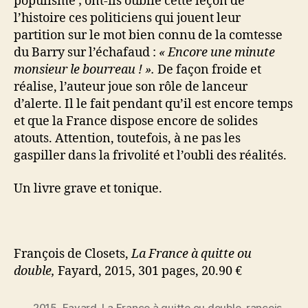
populisme ; ont-ils oublié cette leçon de
l’histoire ces politiciens qui jouent leur
partition sur le mot bien connu de la comtesse
du Barry sur l’échafaud :
« Encore une minute
monsieur le bourreau ! ».
De façon froide et
réalise, l’auteur joue son rôle de lanceur
d’alerte. Il le fait pendant qu’il est encore temps
et que la France dispose encore de solides
atouts. Attention, toutefois, à ne pas les
gaspiller dans la frivolité et l’oubli des réalités.
Un livre grave et tonique.
François de Closets,
La France à quitte ou
double,
Fayard, 2015, 301 pages, 20.90 €
2015
,
Fayard
,
La France à quitte ou double
,
rançois