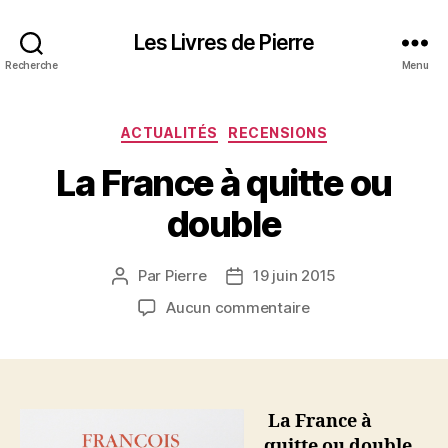
Les Livres de Pierre
Recherche
Menu
Catégories
ACTUALITÉS
RECENSIONS
La France à quitte ou
double
Par
Pierre
19 juin 2015
Auteur
Date
de
de
sur
Aucun commentaire
l’article
l’article
La
France
à
quitte
ou
La France à
double
quitte ou double