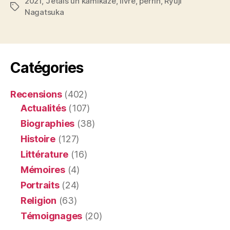
2021
,
J’étais un kamikaze
,
livre
,
perrin
,
Ryuji
Étiquettes
Nagatsuka
Catégories
Recensions
(402)
Actualités
(107)
Biographies
(38)
Histoire
(127)
Littérature
(16)
Mémoires
(4)
Portraits
(24)
Religion
(63)
Témoignages
(20)