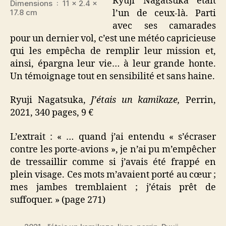
Ryuji Nagatsuka était
Dimensions ‏ : ‎ 11 x 2.4 x
17.8 cm
l’un de ceux-là. Parti
avec ses camarades
pour un dernier vol, c’est une météo capricieuse
qui les empêcha de remplir leur mission et,
ainsi, épargna leur vie… à leur grande honte.
Un témoignage tout en sensibilité et sans haine.
Ryuji Nagatsuka,
J’étais un kamikaze,
Perrin,
2021, 340 pages, 9 €
L’extrait : « … quand j’ai entendu « s’écraser
contre les porte-avions », je n’ai pu m’empêcher
de tressaillir comme si j’avais été frappé en
plein visage. Ces mots m’avaient porté au cœur ;
mes jambes tremblaient ; j’étais prêt de
suffoquer. » (page 271)