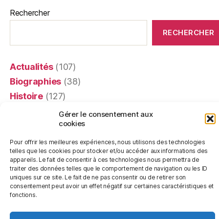
Rechercher
RECHERCHER
Actualités
(107)
Biographies
(38)
Histoire
(127)
Littérature
(16)
Gérer le consentement aux
cookies
Mémoires
(4)
Portraits
(24)
Pour offrir les meilleures expériences, nous utilisons des technologies
telles que les cookies pour stocker et/ou accéder aux informations des
Recensions
(401)
appareils. Le fait de consentir à ces technologies nous permettra de
Religion
(63)
traiter des données telles que le comportement de navigation ou les ID
uniques sur ce site. Le fait de ne pas consentir ou de retirer son
Témoignages
(20)
consentement peut avoir un effet négatif sur certaines caractéristiques et
fonctions.