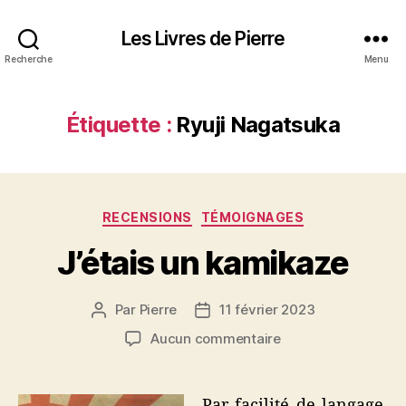
Les Livres de Pierre
Recherche
Menu
Étiquette :
Ryuji Nagatsuka
Catégories
RECENSIONS
TÉMOIGNAGES
J’étais un kamikaze
Par
Pierre
11 février 2023
Auteur
Date
de
de
sur
Aucun commentaire
l’article
l’article
J’étais
un
kamikaze
Par facilité de langage,