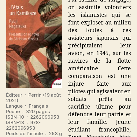
on assimile volontiers
les islamistes qui se
font exploser au milieu
des foules à ces
aviateurs japonais qui
précipitaient leur
avion, en 1945, sur les
navires de la flotte
américaine. Cette
comparaison est une
injure faite aux
pilotes qui agissaient en
Éditeur ‏ : ‎ Perrin (19 août
soldats prêts au
2021)
Langue ‏ : ‎ Français
sacrifice ultime pour
Poche ‏ : ‎ 320 pages
défendre leur patrie et
ISBN-10 ‏ : ‎ 2262096953
leur famille. Jeune
ISBN-13 ‏ : ‎ 978-
2262096953
étudiant francophile,
Poids de l’article ‏ : ‎ 253 g