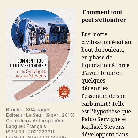
tout
peut
Comment tout
s’effondrer
peut s’effondrer
Et si notre
civilisation était au
bout du rouleau,
en phase de
liquidation à force
d’avoir brûlé en
quelques
décennies
l’essentiel de son
carburant ! Telle
Broché : 304 pages
est l’hypothèse que
Editeur : Le Seuil (9 avril 2015)
Pablo Servigne et
Collection : Anthropocène
Langue : Français
Raphaël Stevens
ISBN-10 : 2021223310
développent dans
ISBN-13 : 978-2021223316