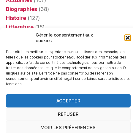
Actualités
(107)
Biographies
(38)
Histoire
(127)
Littérature
(16)
Gérer le consentement aux
Mémoires
(4)
cookies
Portraits
(24)
Pour offrir les meilleures expériences, nous utilisons des technologies
Recensions
(401)
telles que les cookies pour stocker et/ou accéder aux informations des
Religion
(63)
appareils. Le fait de consentir à ces technologies nous permettra de
traiter des données telles que le comportement de navigation ou les ID
Témoignages
(20)
uniques sur ce site. Le fait de ne pas consentir ou de retirer son
consentement peut avoir un effet négatif sur certaines caractéristiques et
fonctions.
ACCEPTER
© 2026
Les Livres de Pierre
Haut
↑
REFUSER
VOIR LES PRÉFÉRENCES