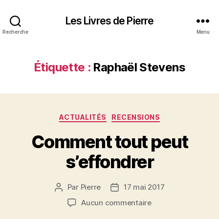
Les Livres de Pierre
Recherche
Menu
Étiquette :
Raphaël Stevens
Catégories
ACTUALITÉS
RECENSIONS
Comment tout peut
s’effondrer
Par
Pierre
17 mai 2017
Auteur
Date
de
de
sur
Aucun commentaire
l’article
l’article
Comment