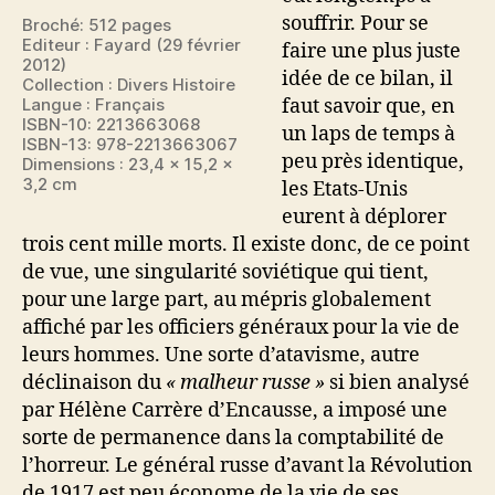
souffrir. Pour se
Broché: 512 pages
Editeur : Fayard (29 février
faire une plus juste
2012)
idée de ce bilan, il
Collection : Divers Histoire
faut savoir que, en
Langue : Français
ISBN-10: 2213663068
un laps de temps à
ISBN-13: 978-2213663067
peu près identique,
Dimensions : 23,4 x 15,2 x
3,2 cm
les Etats-Unis
eurent à déplorer
trois cent mille morts. Il existe donc, de ce point
de vue, une singularité soviétique qui tient,
pour une large part, au mépris globalement
affiché par les officiers généraux pour la vie de
leurs hommes. Une sorte d’atavisme, autre
déclinaison du
« malheur russe »
si bien analysé
par Hélène Carrère d’Encausse, a imposé une
sorte de permanence dans la comptabilité de
l’horreur. Le général russe d’avant la Révolution
de 1917 est peu économe de la vie de ses