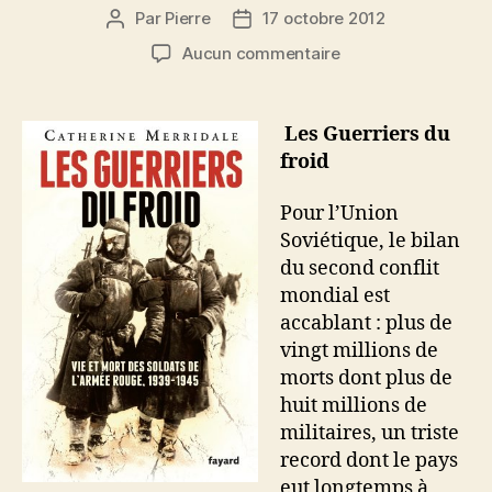
Par
Pierre
17 octobre 2012
Auteur
Date
de
de
sur
Aucun commentaire
l’article
l’article
Les
Guerriers
du
Les Guerriers du
froid
froid
:
Vie
Pour l’Union
et
Soviétique, le bilan
mort
du second conflit
des
soldats
mondial est
de
accablant : plus de
l’armée
vingt millions de
rouge,
morts dont plus de
1939-
huit millions de
1945
militaires, un triste
record dont le pays
eut longtemps à