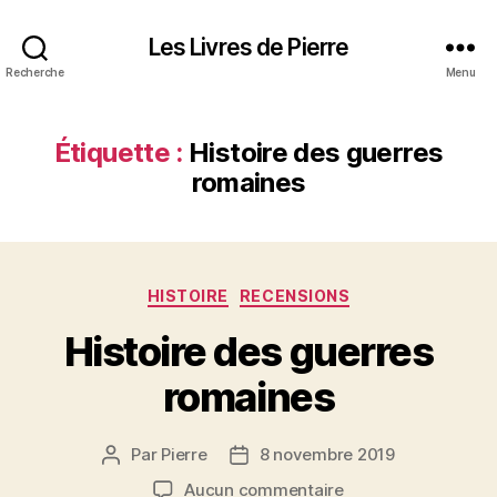
Les Livres de Pierre
Recherche
Menu
Étiquette :
Histoire des guerres
romaines
Catégories
HISTOIRE
RECENSIONS
Histoire des guerres
romaines
Par
Pierre
8 novembre 2019
Auteur
Date
de
de
sur
Aucun commentaire