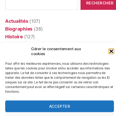
RECHERCHER
Actualités
(107)
Biographies
(38)
Histoire
(127)
Littérature
(16)
Gérer le consentement aux
Mémoires
(4)
cookies
Portraits
(24)
Pour offrir les meilleures expériences, nous utilisons des technologies
Recensions
(401)
telles que les cookies pour stocker et/ou accéder aux informations des
appareils. Le fait de consentir à ces technologies nous permettra de
Religion
(63)
traiter des données telles que le comportement de navigation ou les ID
uniques sur ce site. Le fait de ne pas consentir ou de retirer son
Témoignages
(20)
consentement peut avoir un effet négatif sur certaines caractéristiques et
fonctions.
ACCEPTER
© 2026
Les Livres de Pierre
Haut
↑