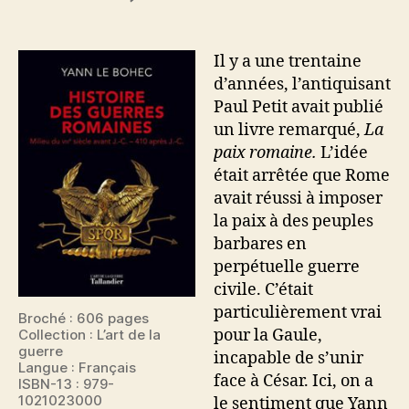
l’article
l’article
Histoire
des
guerres
Il y a une trentaine
romaines
d’années, l’antiquisant
Paul Petit avait publié
un livre remarqué,
La
paix romaine.
L’idée
était arrêtée que Rome
avait réussi à imposer
la paix à des peuples
barbares en
perpétuelle guerre
civile. C’était
particulièrement vrai
Broché : 606 pages
pour la Gaule,
Collection : L’art de la
guerre
incapable de s’unir
Langue : Français
face à César. Ici, on a
ISBN-13 : 979-
1021023000
le sentiment que Yann