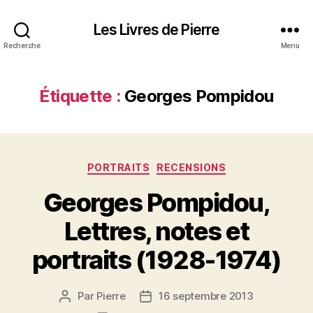
Les Livres de Pierre
Recherche
Menu
Étiquette :
Georges Pompidou
Catégories
PORTRAITS
RECENSIONS
Georges Pompidou,
Lettres, notes et
portraits (1928-1974)
Par
Pierre
16 septembre 2013
Auteur
Date
de
de