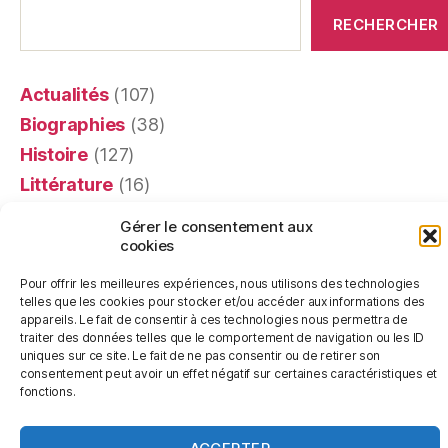
RECHERCHER
Actualités
(107)
Biographies
(38)
Histoire
(127)
Littérature
(16)
Mémoires
(4)
Gérer le consentement aux
Portraits
(24)
cookies
Recensions
(401)
Pour offrir les meilleures expériences, nous utilisons des technologies
Religion
(63)
telles que les cookies pour stocker et/ou accéder aux informations des
appareils. Le fait de consentir à ces technologies nous permettra de
Témoignages
(20)
traiter des données telles que le comportement de navigation ou les ID
uniques sur ce site. Le fait de ne pas consentir ou de retirer son
consentement peut avoir un effet négatif sur certaines caractéristiques et
fonctions.