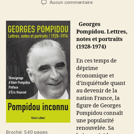
sur
Aucun commentaire
l’article
l’article
Georges
Pompidou,
Lettres,
Georges
notes
Pompidou. Lettres,
et
notes et portraits
portraits
(1928-1974)
(1928-
1974)
En ces temps de
déprime
économique et
d’inquiétude quant
au devenir de la
nation France, la
figure de Georges
Pompidou connaît
une popularité
renouvelée. Sa
Broché: 540 pages