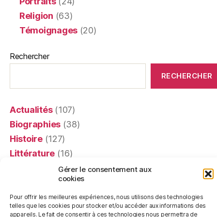
Portraits
(24)
Religion
(63)
Témoignages
(20)
Rechercher
RECHERCHER
Actualités
(107)
Biographies
(38)
Histoire
(127)
Littérature
(16)
Mémoires
(4)
Gérer le consentement aux
cookies
Portraits
(24)
Recensions
(401)
Pour offrir les meilleures expériences, nous utilisons des technologies
telles que les cookies pour stocker et/ou accéder aux informations des
Religion
(63)
appareils. Le fait de consentir à ces technologies nous permettra de