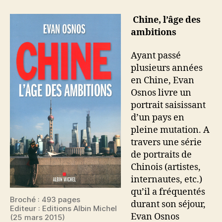
l’âge
des
Chine, l’âge des
ambitions
ambitions
Ayant passé
plusieurs années
en Chine, Evan
Osnos livre un
portrait saisissant
d’un pays en
pleine mutation. A
travers une série
de portraits de
Chinois (artistes,
internautes, etc.)
qu’il a fréquentés
Broché : 493 pages
durant son séjour,
Editeur : Editions Albin Michel
Evan Osnos
(25 mars 2015)