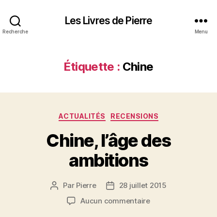
Les Livres de Pierre
Recherche
Menu
Étiquette :
Chine
Catégories
ACTUALITÉS
RECENSIONS
Chine, l’âge des
ambitions
Par
Pierre
28 juillet 2015
Auteur
Date
de
de
sur
Aucun commentaire
l’article
l’article
Chine,