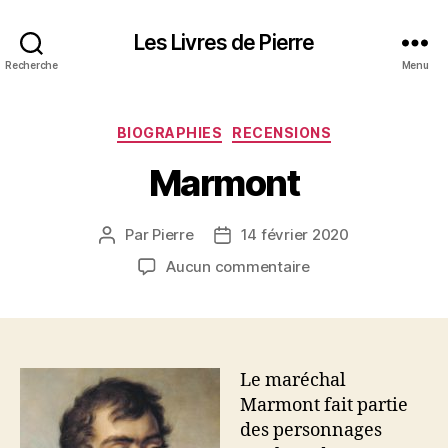
Les Livres de Pierre
Recherche
Menu
Catégories
BIOGRAPHIES
RECENSIONS
Marmont
Par
Pierre
14 février 2020
Auteur
Date
de
de
sur
Aucun commentaire
l’article
l’article
Marmont
Le maréchal
Marmont fait partie
des personnages