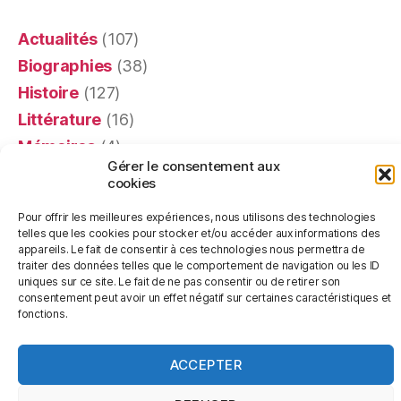
Actualités
(107)
Biographies
(38)
Histoire
(127)
Littérature
(16)
Mémoires
(4)
Gérer le consentement aux
Portraits
(24)
cookies
Recensions
(401)
Pour offrir les meilleures expériences, nous utilisons des technologies
Religion
(63)
telles que les cookies pour stocker et/ou accéder aux informations des
appareils. Le fait de consentir à ces technologies nous permettra de
Témoignages
(20)
traiter des données telles que le comportement de navigation ou les ID
uniques sur ce site. Le fait de ne pas consentir ou de retirer son
consentement peut avoir un effet négatif sur certaines caractéristiques et
fonctions.
© 2026
Les Livres de Pierre
Haut
↑
ACCEPTER