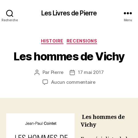
Les Livres de Pierre
Recherche
Menu
Catégories
HISTOIRE
RECENSIONS
Les hommes de Vichy
Par
Pierre
17 mai 2017
Auteur
Date
de
de
sur
Aucun commentaire
l’article
l’article
Les
hommes
de
Vichy
Les hommes de
Vichy