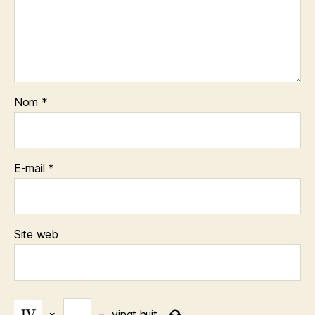
Nom
*
E-mail
*
Site web
×
=
vingt huit