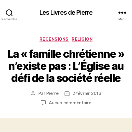
Les Livres de Pierre
Recherche
Menu
Catégories
RECENSIONS
RELIGION
La « famille chrétienne »
n’existe pas : L’Église au
défi de la société réelle
Par
Pierre
2 février 2016
Auteur
Date
de
de
sur
Aucun commentaire
l’article
l’article
La
« famille
chrétienne »
n’existe