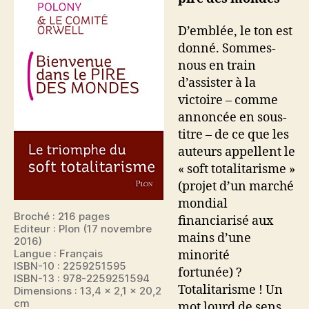
D’emblée, le ton est
donné. Sommes-
nous en train
d’assister à la
victoire – comme
annoncée en sous-
titre – de ce que les
auteurs appellent le
« soft totalitarisme »
(projet d’un marché
mondial
Broché : 216 pages
financiarisé aux
Editeur : Plon (17 novembre
mains d’une
2016)
Langue : Français
minorité
ISBN-10 : 2259251595
fortunée) ?
ISBN-13 : 978-2259251594
Totalitarisme ! Un
Dimensions : 13,4 x 2,1 x 20,2
cm
mot lourd de sens