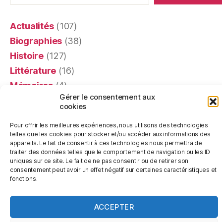
Actualités
(107)
Biographies
(38)
Histoire
(127)
Littérature
(16)
Mémoires
(4)
Gérer le consentement aux
Portraits
(24)
cookies
Recensions
(401)
Pour offrir les meilleures expériences, nous utilisons des technologies
Religion
(63)
telles que les cookies pour stocker et/ou accéder aux informations des
appareils. Le fait de consentir à ces technologies nous permettra de
Témoignages
(20)
traiter des données telles que le comportement de navigation ou les ID
uniques sur ce site. Le fait de ne pas consentir ou de retirer son
consentement peut avoir un effet négatif sur certaines caractéristiques et
fonctions.
© 2026
Les Livres de Pierre
Haut
↑
ACCEPTER