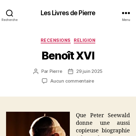
Les Livres de Pierre
Recherche
Menu
Catégories
RECENSIONS
RELIGION
Benoît XVI
Par
Pierre
29 juin 2025
Auteur
Date
de
de
sur
Aucun commentaire
l’article
l’article
Benoît
XVI
Que Peter Seewald
donne une aussi
copieuse biographie