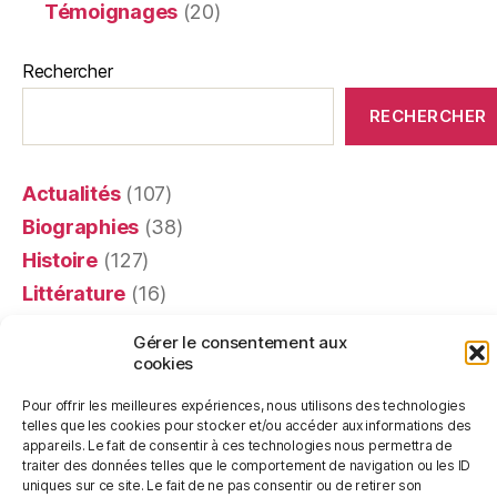
Témoignages
(20)
Rechercher
RECHERCHER
Actualités
(107)
Biographies
(38)
Histoire
(127)
Littérature
(16)
Mémoires
(4)
Gérer le consentement aux
Portraits
(24)
cookies
Recensions
(401)
Pour offrir les meilleures expériences, nous utilisons des technologies
Religion
(63)
telles que les cookies pour stocker et/ou accéder aux informations des
appareils. Le fait de consentir à ces technologies nous permettra de
Témoignages
(20)
traiter des données telles que le comportement de navigation ou les ID
uniques sur ce site. Le fait de ne pas consentir ou de retirer son