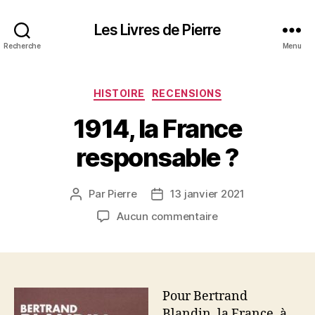
Les Livres de Pierre
Recherche
Menu
Catégories
HISTOIRE
RECENSIONS
1914, la France
responsable ?
Par
Pierre
13 janvier 2021
Auteur
Date
de
de
sur
Aucun commentaire
l’article
l’article
1914,
la
France
responsable
?
Pour Bertrand
Blandin, la France, à