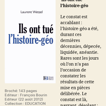
l’histoire-
l’histoire-géo
géo
Le constat est
accablant :
l’histoire-géo a été,
durant ces
dernières
décennies, dépecée,
liquidée, anéantie.
Rares sont les jours
où l’on n’a pas
l’occasion de
constater les
résultats de cette
mise en pièces
Broché: 143 pages
délibérée. Le
Editeur : François Bourin
constat est là,
Editeur (22 août 2012)
Collection : EDUCATION
navrant, désolant :