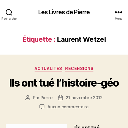
Les Livres de Pierre
Recherche
Menu
Étiquette :
Laurent Wetzel
Catégories
ACTUALITÉS
RECENSIONS
Ils ont tué l’histoire-géo
Par
Pierre
21 novembre 2012
Auteur
Date
de
de
sur
Aucun commentaire
l’article
l’article
Ils
ont
tué
Ils ont tué