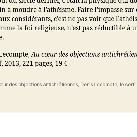
ut du siècle dernier, c’était la physique qui d
in à moudre à l’athéisme. Faire l’impasse sur 
ux considérants, c’est ne pas voir que l’athéi
omme la foi religieuse, n’est pas réductible à u
e.
 Lecompte,
Au cœur des objections antichrétie
f, 2013, 221 pages, 19 €
œur des objections antichrétiennes
,
Denis Lecompte
,
le cerf
es