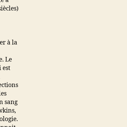
e a
iècles)
er à la
e. Le
 est
l
ections
les
un sang
wkins,
ologie.