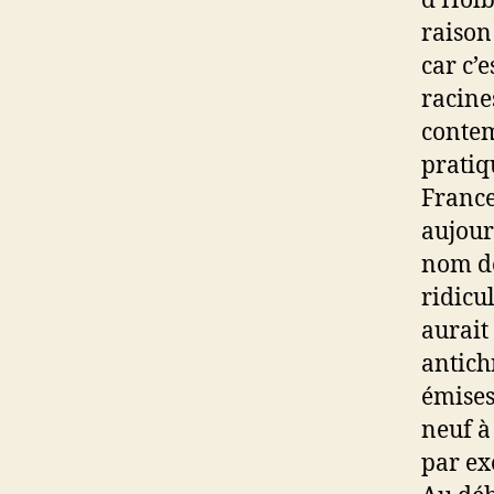
d’Holb
raison 
car c’
racine
contemp
pratiq
France
aujour
nom de
ridicu
aurait
antich
émises
neuf à
par exe