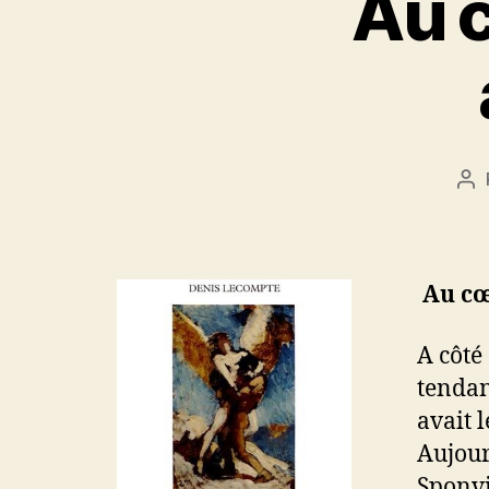
Au 
Au
de
l’a
Au cœ
A côté
tendan
avait 
Aujour
Sponvi