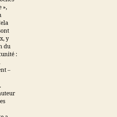
 »,
n
Cela
sont
x, y
n du
unité :
i
nt –
.
auteur
es