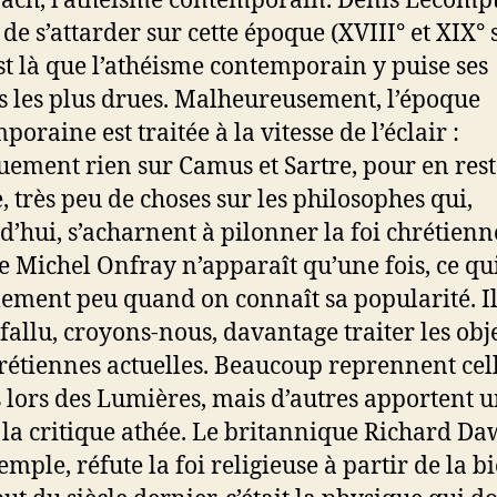
ach, l’athéisme contemporain. Denis Lecompt
de s’attarder sur cette époque (XVIII° et XIX° s
est là que l’athéisme contemporain y puise ses
s les plus drues. Malheureusement, l’époque
oraine est traitée à la vitesse de l’éclair :
uement rien sur Camus et Sartre, pour en rest
, très peu de choses sur les philosophes qui,
d’hui, s’acharnent à pilonner la foi chrétienn
 Michel Onfray n’apparaît qu’une fois, ce qui
lement peu quand on connaît sa popularité. I
 fallu, croyons-nous, davantage traiter les obj
rétiennes actuelles. Beaucoup reprennent cel
 lors des Lumières, mais d’autres apportent 
 la critique athée. Le britannique Richard Da
mple, réfute la foi religieuse à partir de la bi