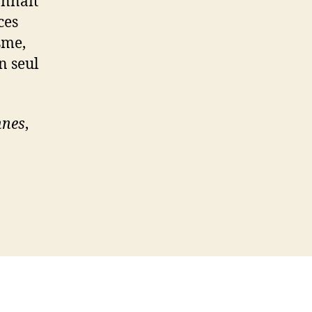
onnait
ces
sme,
n seul
nnes
,