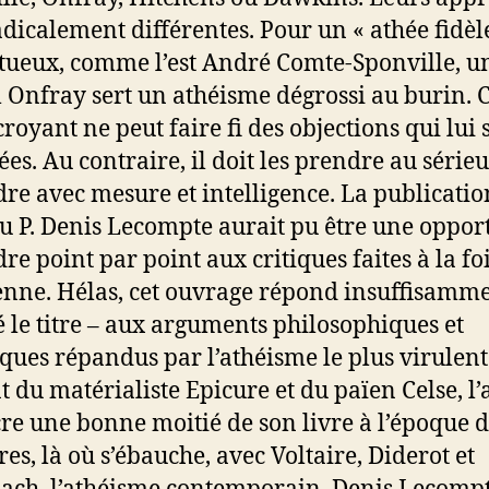
adicalement différentes. Pour un « athée fidèle
tueux, comme l’est André Comte-Sponville, u
 Onfray sert un athéisme dégrossi au burin. 
 croyant ne peut faire fi des objections qui lui 
ées. Au contraire, il doit les prendre au sérieu
re avec mesure et intelligence. La publicatio
du P. Denis Lecompte aurait pu être une opport
re point par point aux critiques faites à la fo
enne. Hélas, cet ouvrage répond insuffisamme
 le titre – aux arguments philosophiques et
iques répandus par l’athéisme le plus virulent
t du matérialiste Epicure et du païen Celse, l’
re une bonne moitié de son livre à l’époque d
es, là où s’ébauche, avec Voltaire, Diderot et