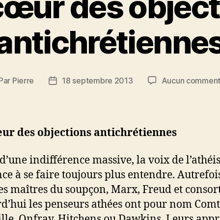
cœur des object
antichrétienne
Par
Pierre
18 septembre 2013
Aucun comment
teur
Date
de
rticle
l’article
ur des objections antichrétiennes
 d’une indifférence massive, la voix de l’athé
ce à se faire toujours plus entendre. Autrefois
les maîtres du soupçon, Marx, Freud et consort
d’hui les penseurs athées ont pour nom Comt
lle, Onfray, Hitchens ou Dawkins. Leurs app