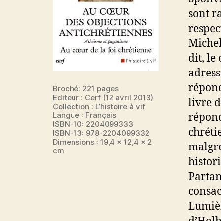
sont r
respec
Michel
dit, le
adress
répond
Broché: 221 pages
Editeur : Cerf (12 avril 2013)
livre 
Collection : L’histoire à vif
Langue : Français
répond
ISBN-10: 2204099333
chréti
ISBN-13: 978-2204099332
Dimensions : 19,4 x 12,4 x 2
malgré
cm
histor
Partan
consac
Lumièr