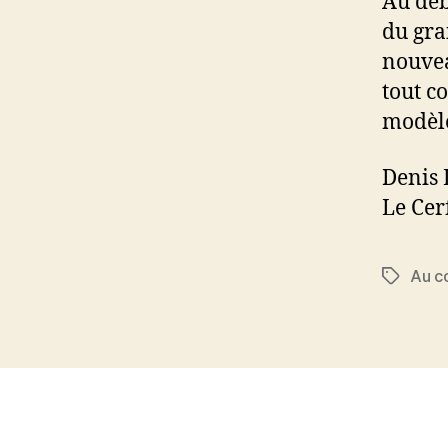
Au déb
du gra
nouvea
tout c
modèl
Denis
Le Cer
Au c
Étiquett