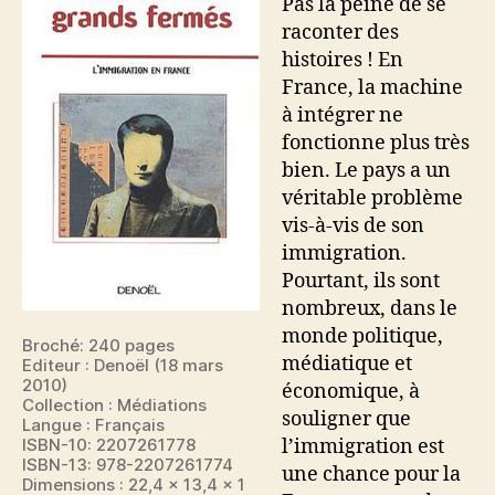
Pas la peine de se
raconter des
histoires ! En
France, la machine
à intégrer ne
fonctionne plus très
bien. Le pays a un
véritable problème
vis-à-vis de son
immigration.
Pourtant, ils sont
nombreux, dans le
monde politique,
Broché: 240 pages
médiatique et
Editeur : Denoël (18 mars
2010)
économique, à
Collection : Médiations
souligner que
Langue : Français
l’immigration est
ISBN-10: 2207261778
ISBN-13: 978-2207261774
une chance pour la
Dimensions : 22,4 x 13,4 x 1