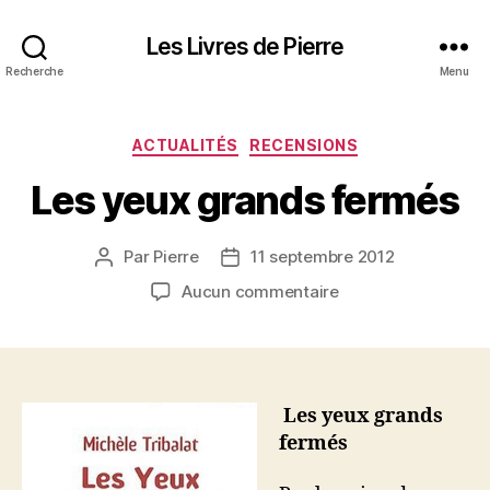
Les Livres de Pierre
Recherche
Menu
Catégories
ACTUALITÉS
RECENSIONS
Les yeux grands fermés
Par
Pierre
11 septembre 2012
Auteur
Date
de
de
sur
Aucun commentaire
l’article
l’article
Les
yeux
grands
fermés
Les yeux grands
fermés