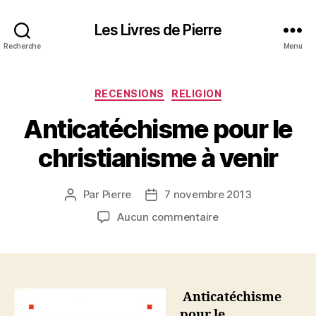
Les Livres de Pierre
Recherche
Menu
Catégories
RECENSIONS
RELIGION
Anticatéchisme pour le
christianisme à venir
Par
Pierre
7 novembre 2013
Auteur
Date
de
de
sur
Aucun commentaire
l’article
l’article
Anticatéchisme
pour
le
christianisme
à
Anticatéchisme
venir
pour le