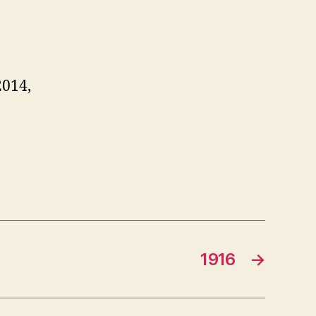
2014,
1916
→