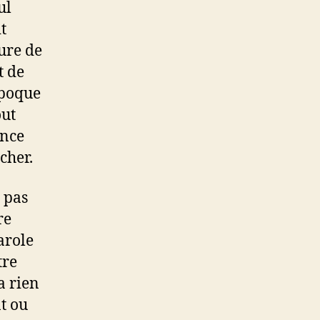
ul
t
eure de
t de
époque
out
ance
cher.
t pas
re
arole
tre
a rien
t ou