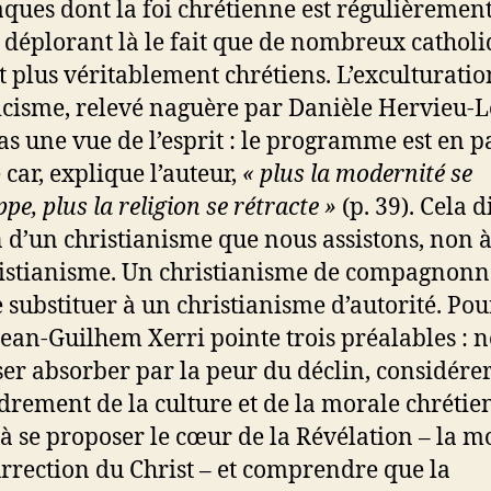
taques dont la foi chrétienne est régulièremen
t, déplorant là le fait que de nombreux cathol
t plus véritablement chrétiens. L’exculturati
icisme, relevé naguère par Danièle Hervieu-L
pas une vue de l’esprit : le programme est en p
 car, explique l’auteur,
« plus la modernité se
pe, plus la religion se rétracte »
(p. 39). Cela di
in d’un christianisme que nous assistons, non à
istianisme. Un christianisme de compagnon
e substituer à un christianisme d’autorité. Pou
 Jean-Guilhem Xerri pointe trois préalables : n
sser absorber par la peur du déclin, considére
ndrement de la culture et de la morale chrétie
 à se proposer le cœur de la Révélation – la mo
urrection du Christ – et comprendre que la