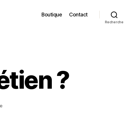
Boutique
Contact
Recherche
étien ?
sur
re
A
quoi
sert