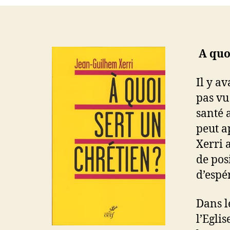
A quoi
Il y a
pas vu 
santé a
peut a
Xerri 
de pos
d’espér
Dans l
l’Egli