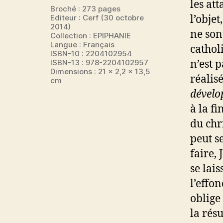
les at
Broché : 273 pages
l’obje
Editeur : Cerf (30 octobre
2014)
ne son
Collection : EPIPHANIE
Langue : Français
cathol
ISBN-10 : 2204102954
n’est 
ISBN-13 : 978-2204102957
Dimensions : 21 x 2,2 x 13,5
réalisé
cm
dévelop
à la f
du chr
peut s
faire,
se lai
l’effo
oblige
la rés