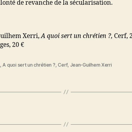
lonté de revanche de la sécularisation.
uilhem Xerri,
A quoi sert un chrétien ?,
Cerf, 
ges, 20 €
,
A quoi sert un chrétien ?
,
Cerf
,
Jean-Guilhem Xerri
es