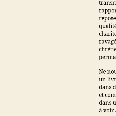
transm
rappor
repose
qualité
charit
ravagée
chréti
perman
Ne nou
un liv
dans d
et com
dans u
à voir