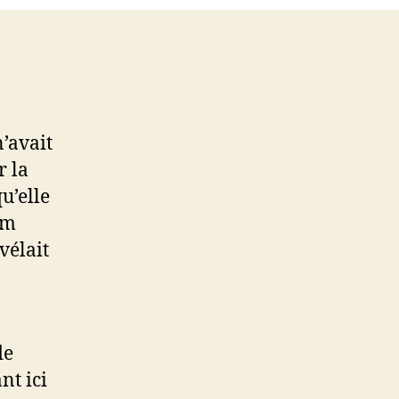
un
chrétien
?
’avait
r la
u’elle
em
vélait
de
nt ici