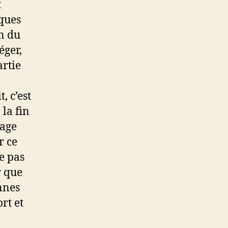
t
iques
on du
éger,
artie
t, c’est
 la fin
nage
r ce
e pas
r que
nnes
rt et