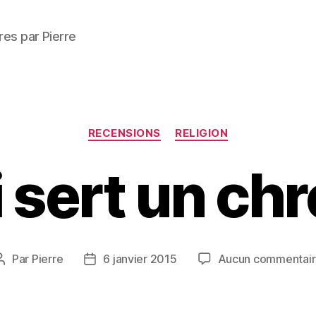
res par Pierre
Catégories
RECENSIONS
RELIGION
 sert un chr
Par
Pierre
6 janvier 2015
Aucun commentai
Auteur
Date
de
de
l’article
l’article